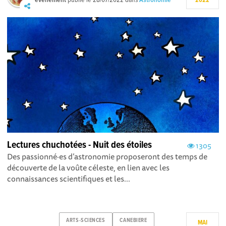
événement
publié le
28/07/2022
dans
Astronomie
2022
Lectures chuchotées - Nuit des étoiles
1305
Des passionné·es d’astronomie proposeront des temps de
découverte de la voûte céleste, en lien avec les
connaissances scientifiques et les...
ARTS-SCIENCES
CANEBIERE
MAI