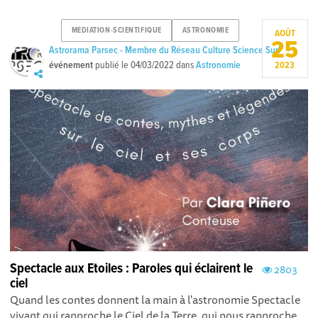
MEDIATION-SCIENTIFIQUE
ASTRONOMIE
AOÛT
25
Astrorama Parsec - Membre du Réseau Culture Science Sud
événement
publié le
04/03/2022
dans
Astronomie
2023
Spectacle aux Etoiles : Paroles qui éclairent le
2803
ciel
Quand les contes donnent la main à l'astronomie Spectacle
vivant qui rapproche le Ciel de la Terre, qui nous rapproche