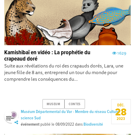
Kamishibaï en vidéo : La prophétie du
1629
crapeaud doré
Suite aux révélations du roi des crapauds dorés, Lara, une
jeune fille de 8 ans, entreprend un tour du monde pour
comprendre les conséquences du...
MUSEUM
CONTES
DÉC.
28
Muséum Départemental du Var - Membre du réseau Culture
science Sud
2023
événement
publié le
08/09/2022
dans
Biodiversité