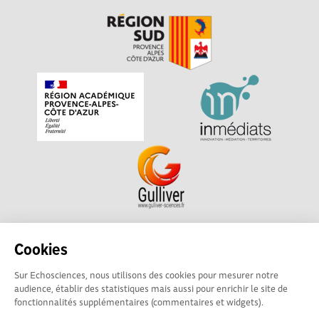
Echosciences Sud Provence-Alpes-Côte d'Azur est à
Cookies
l'initiative de la Région Sud et de la Délégation régionale
Sur Echosciences, nous utilisons des cookies pour mesurer notre
académique pour la Recherche et l'Innovation Provence-
audience, établir des statistiques mais aussi pour enrichir le site de
Alpes-Côte d'Azur. La plateforme est mise en oeuvre pour
fonctionnalités supplémentaires (commentaires et widgets).
vous par
Gulliver