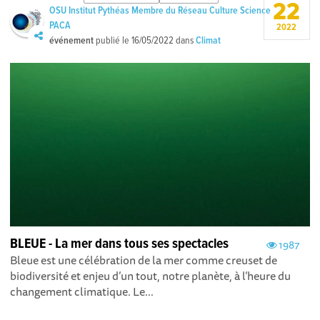
22
OSU Institut Pythéas Membre du Réseau Culture Science
PACA
2022
événement
publié le
16/05/2022
dans
Climat
BLEUE - La mer dans tous ses spectacles
1987
Bleue est une célébration de la mer comme creuset de
biodiversité et enjeu d’un tout, notre planète, à l’heure du
changement climatique. Le...