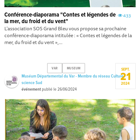
Conférence-diaporama "Contes et légendes de
433
la mer, du froid et du vent"
L'association SOS Grand Bleu vous propose sa prochaine
conférence-diaporama intitulée : « Contes et légendes de la
mer, du froid et du vent »,...
VAR
MUSEUM
SEPT.
21
Muséum Départemental du Var - Membre du réseau Culture
science Sud
2024
événement
publié le
26/06/2024