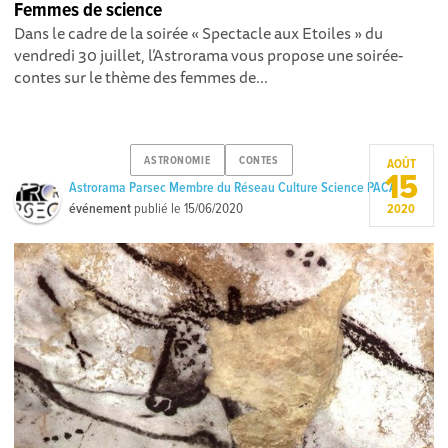
Femmes de science
Dans le cadre de la soirée « Spectacle aux Etoiles » du
vendredi 30 juillet, l’Astrorama vous propose une soirée-
contes sur le thème des femmes de...
ASTRONOMIE
CONTES
AOÛT
15
Astrorama Parsec Membre du Réseau Culture Science PACA
événement
publié le
15/06/2020
2020