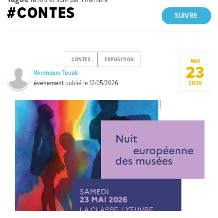
#CONTES
SUIVRE
CONTES
EXPOSITION
MAI
23
Véronique Touak
événement
publié le
12/05/2026
2026