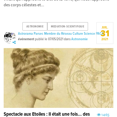
des corps célestes et...
ASTRONOMIE
MEDIATION-SCIENTIFIQUE
JUIL.
31
Astrorama Parsec Membre du Réseau Culture Science PACA
événement
publié le
07/05/2021
dans
Astronomie
2021
Spectacle aux Etoiles : Il était une fois... des
1465