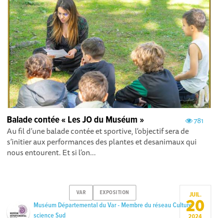
Balade contée « Les JO du Muséum »
781
Au fil d’une balade contée et sportive, l’objectif sera de
s’initier aux performances des plantes et desanimaux qui
nous entourent. Et si l’on...
VAR
EXPOSITION
JUIL.
20
Muséum Départemental du Var - Membre du réseau Culture
science Sud
2024