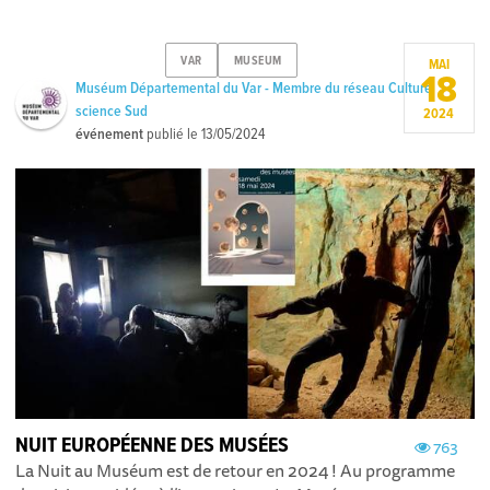
VAR
MUSEUM
MAI
18
Muséum Départemental du Var - Membre du réseau Culture
science Sud
2024
événement
publié le
13/05/2024
NUIT EUROPÉENNE DES MUSÉES
763
La Nuit au Muséum est de retour en 2024 ! Au programme