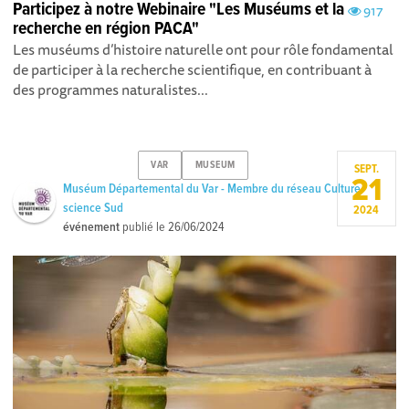
Participez à notre Webinaire "Les Muséums et la
917
recherche en région PACA"
Les muséums d’histoire naturelle ont pour rôle fondamental
de participer à la recherche scientifique, en contribuant à
des programmes naturalistes...
VAR
MUSEUM
SEPT.
21
Muséum Départemental du Var - Membre du réseau Culture
science Sud
2024
événement
publié le
26/06/2024