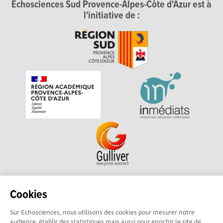
Echosciences Sud Provence-Alpes-Côte d'Azur est à
l'initiative de :
Echosciences Sud Provence-Alpes-Côte d'Azur est à
Cookies
l'initiative de la Région Sud et de la Délégation régionale
Sur Echosciences, nous utilisons des cookies pour mesurer notre
académique pour la Recherche et l'Innovation Provence-
audience, établir des statistiques mais aussi pour enrichir le site de