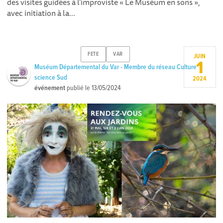
des visites guidées à l’improviste « Le Muséum en sons »,
avec initiation à la...
FETE
VAR
JUIN
1
Muséum Départemental du Var - Membre du réseau Culture
science Sud
2024
événement
publié le
13/05/2024