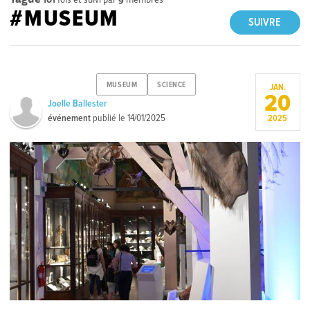
#MUSEUM
SUIVRE
MUSEUM
SCIENCE
JAN.
20
Joelle Ballester
événement
publié le
14/01/2025
2025