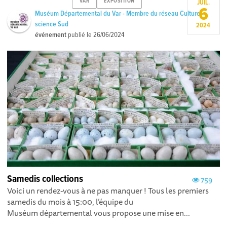
VAR
EXPOSITION
JUIL.
6
Muséum Départemental du Var - Membre du réseau Culture
science Sud
2024
événement
publié le
26/06/2024
Samedis collections
759
Voici un rendez-vous à ne pas manquer ! Tous les premiers
samedis du mois à 15:00, l’équipe du
Muséum départemental vous propose une mise en...