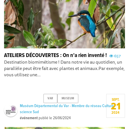
ATELIERS DÉCOUVERTES : On n’a rien inventé !
657
Destination biomimétisme ! Dans notre vie au quotidien, un
parallèle peut être fait avec plantes et animaux.Par exemple,
vous utilisez une...
VAR
MUSEUM
SEPT.
21
Muséum Départemental du Var - Membre du réseau Culture
science Sud
2024
événement
publié le
26/06/2024