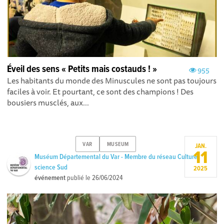
Éveil des sens « Petits mais costauds ! »
955
Les habitants du monde des Minuscules ne sont pas toujours
faciles à voir. Et pourtant, ce sont des champions ! Des
bousiers musclés, aux...
VAR
MUSEUM
JAN.
11
Muséum Départemental du Var - Membre du réseau Culture
science Sud
2025
événement
publié le
26/06/2024