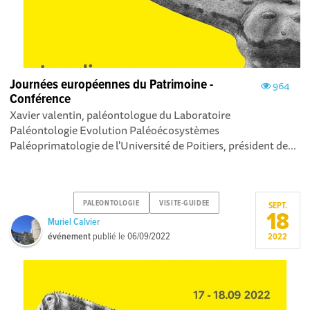
Journées européennes du Patrimoine -
964
Conférence
Xavier valentin, paléontologue du Laboratoire
Paléontologie Evolution Paléoécosystèmes
Paléoprimatologie de l'Université de Poitiers, président de...
PALEONTOLOGIE
VISITE-GUIDEE
SEPT.
18
Muriel Calvier
événement
publié le
06/09/2022
2022