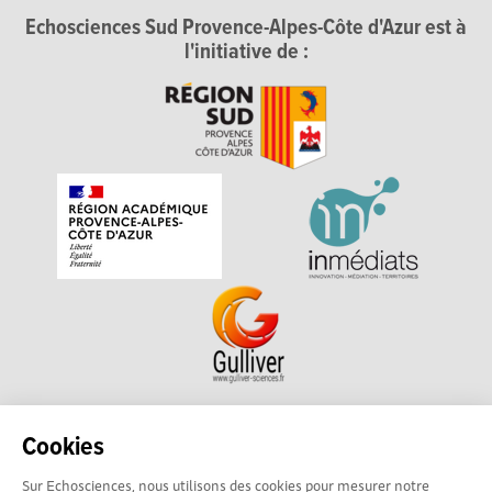
Echosciences Sud Provence-Alpes-Côte d'Azur est à
l'initiative de :
Echosciences Sud Provence-Alpes-Côte d'Azur est à
Cookies
l'initiative de la Région Sud et de la Délégation régionale
Sur Echosciences, nous utilisons des cookies pour mesurer notre
académique pour la Recherche et l'Innovation Provence-