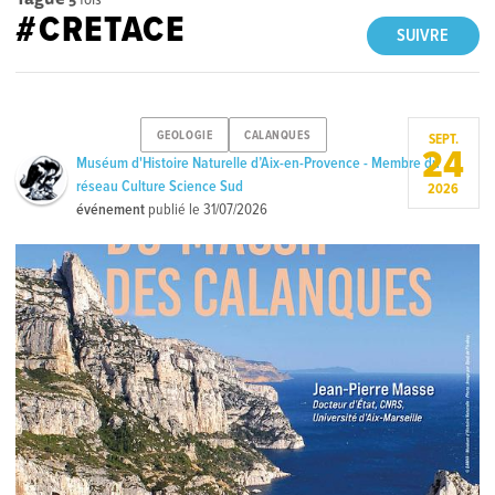
#CRETACE
SUIVRE
GEOLOGIE
CALANQUES
SEPT.
24
Muséum d'Histoire Naturelle d’Aix-en-Provence - Membre du
réseau Culture Science Sud
2026
événement
publié le
31/07/2026