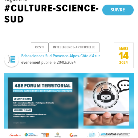
#CULTURE-SCIENCE-
SUIVRE
SUD
CCSTI
INTELLIGENCE-ARTIFICIELLE
MARS
14
Echosciences Sud Provence-Alpes-Côte d'Azur
événement
publié le
20/02/2024
2024