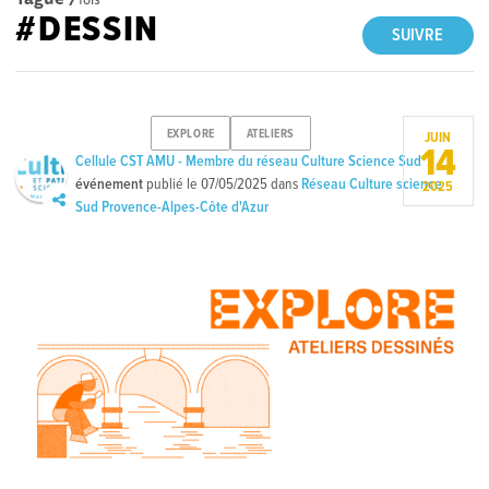
#DESSIN
SUIVRE
EXPLORE
ATELIERS
JUIN
14
Cellule CST AMU - Membre du réseau Culture Science Sud
événement
publié le
07/05/2025
dans
Réseau Culture science
2025
Sud Provence-Alpes-Côte d'Azur