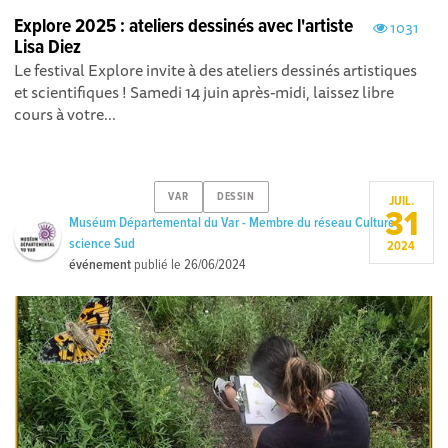
Explore 2025 : ateliers dessinés avec l'artiste
1031
Lisa Diez
Le festival Explore invite à des ateliers dessinés artistiques
et scientifiques ! Samedi 14 juin après-midi, laissez libre
cours à votre...
VAR
DESSIN
JUIL.
31
Muséum Départemental du Var - Membre du réseau Culture
science Sud
2024
événement
publié le
26/06/2024