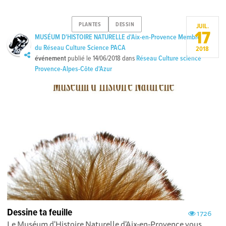
PLANTES
DESSIN
JUIL.
17
MUSÉUM D'HISTOIRE NATURELLE d'Aix-en-Provence Membre
du Réseau Culture Science PACA
2018
événement
publié le
14/06/2018
dans
Réseau Culture science
Provence-Alpes-Côte d'Azur
Dessine ta feuille
1726
Le Muséum d'Histoire Naturelle d'Aix-en-Provence vous