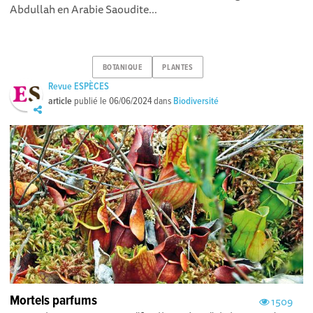
Abdullah en Arabie Saoudite...
BOTANIQUE
PLANTES
Revue ESPÈCES
article
publié le
06/06/2024
dans
Biodiversité
Mortels parfums
1509