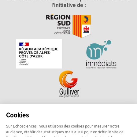
l'initiative de :
Echosciences Sud Provence-Alpes-Côte d'Azur est à
Cookies
l'initiative de la Région Sud et de la Délégation régionale
Sur Echosciences, nous utilisons des cookies pour mesurer notre
académique pour la Recherche et l'Innovation Provence-
audience, établir des statistiques mais aussi pour enrichir le site de
Alpes-Côte d'Azur. La plateforme est mise en oeuvre pour