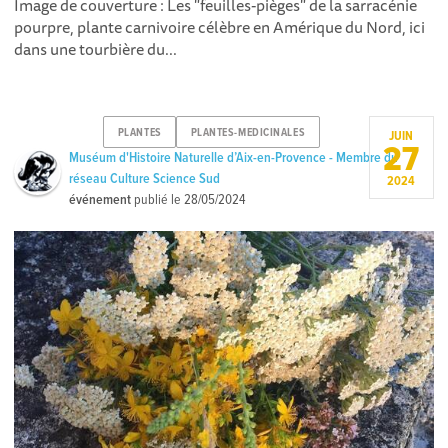
Image de couverture : Les "feuilles-pièges" de la sarracénie
pourpre, plante carnivoire célèbre en Amérique du Nord, ici
dans une tourbière du...
PLANTES
PLANTES-MEDICINALES
JUIN
27
Muséum d'Histoire Naturelle d’Aix-en-Provence - Membre du
réseau Culture Science Sud
2024
événement
publié le
28/05/2024