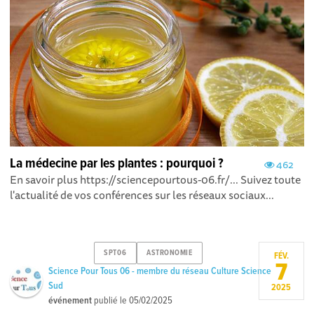
La médecine par les plantes : pourquoi ?
462
En savoir plus https://sciencepourtous-06.fr/... Suivez toute
l'actualité de vos conférences sur les réseaux sociaux...
SPT06
ASTRONOMIE
FÉV.
7
Science Pour Tous 06 - membre du réseau Culture Science
Sud
2025
événement
publié le
05/02/2025