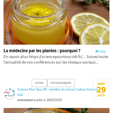
La médecine par les plantes : pourquoi ?
493
En savoir plus https://sciencepourtous-06.fr/... Suivez toute
l'actualité de vos conférences sur les réseaux sociaux...
SPT06
PHYTOTHERAPIE
MARS
29
Science Pour Tous 06 - membre du réseau Culture Science
Sud
2025
événement
publié le
28/02/2025