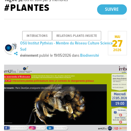
#PLANTES
SUIVRE
INTERACTIONS
RELATIONS-PLANTE-INSECTE
MAI
27
OSU Institut Pythéas - Membre du Réseau Culture Science
Sud
2026
événement
publié le
19/05/2026
dans
Biodiversité