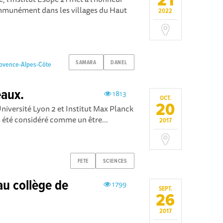
21
mmunément dans les villages du Haut
2022
SAMARA
DANEL
rovence-Alpes-Côte
eaux.
1813
OCT.
20
Université Lyon 2 et Institut Max Planck
s été considéré comme un être...
2017
FETE
SCIENCES
au collège de
1799
SEPT.
26
2017