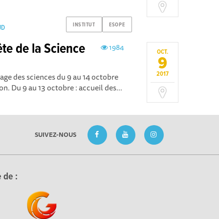
INSTITUT
ESOPE
UD
te de la Science
1984
OCT.
9
2017
llage des sciences du 9 au 14 octobre
n. Du 9 au 13 octobre : accueil des...
SUIVEZ-NOUS
 de :