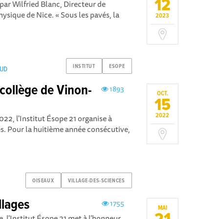
12
 par Wilfried Blanc, Directeur de
ysique de Nice. « Sous les pavés, la
2023
INSTITUT
ESOPE
SUD
collège de Vinon-
1893
OCT.
15
2022
22, l'Institut Ésope 21 organise à
s. Pour la huitième année consécutive,
OISEAUX
VILLAGE-DES-SCIENCES
llages
1755
MAI
e, l'Institut Ésope 21 met à l’honneur