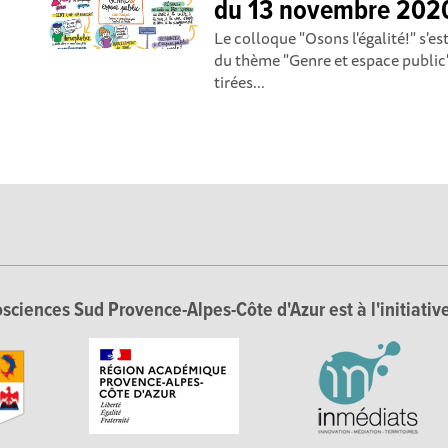
du 13 novembre 202
Le colloque "Osons l'égalité!" s'e
du thème "Genre et espace public"
tirées...
sciences Sud Provence-Alpes-Côte d'Azur est à l'initiative