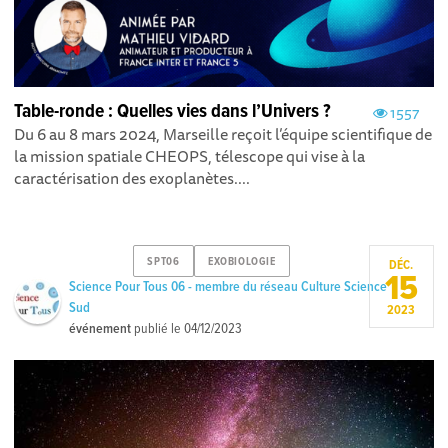
Table-ronde : Quelles vies dans l’Univers ?
1557
Du 6 au 8 mars 2024, Marseille reçoit l’équipe scientifique de
la mission spatiale CHEOPS, télescope qui vise à la
caractérisation des exoplanètes....
SPT06
EXOBIOLOGIE
DÉC.
15
Science Pour Tous 06 - membre du réseau Culture Science
Sud
2023
événement
publié le
04/12/2023