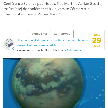
Conférence Science pour tous 06 de Martine Adrian-Scotto,
maître(sse) de conférences à Université Côte d’Azur.
Comment est née la Vie sur Terre ?...
CONFERENCE
ASTRONOMIE
JUIL.
29
Observatoire Astronomique du Gros Cerveau - Membre du
Réseau Culture Science PACA
2022
événement
publié le
28/07/2022
dans
Astronomie