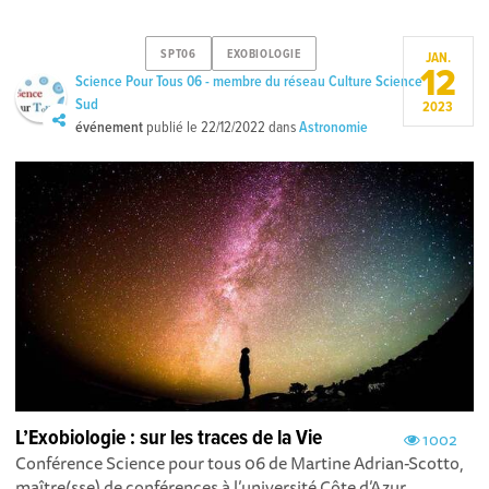
SPT06
EXOBIOLOGIE
JAN.
12
Science Pour Tous 06 - membre du réseau Culture Science
Sud
2023
événement
publié le
22/12/2022
dans
Astronomie
L’Exobiologie : sur les traces de la Vie
1002
Conférence Science pour tous 06 de Martine Adrian-Scotto,
maître(sse) de conférences à l’université Côte d’Azur