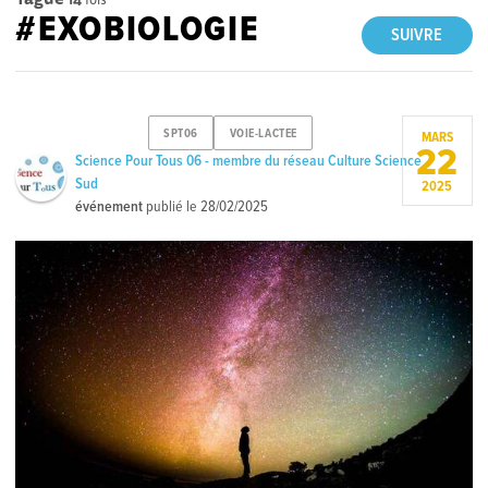
#EXOBIOLOGIE
SUIVRE
SPT06
VOIE-LACTEE
MARS
22
Science Pour Tous 06 - membre du réseau Culture Science
Sud
2025
événement
publié le
28/02/2025