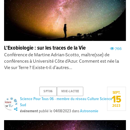
L’Exobiologie : sur les traces de la Vie
766
Conférence de Martine Adrian-Scotto, maître(sse) de
conférences à Université Côte d’Azur. Comment est née la
Vie sur Terre ? Existe-t-il d’autres...
SPT06
VOIE-LACTEE
SEPT.
15
Science Pour Tous 06 - membre du réseau Culture Science
Sud
2023
événement
publié le
04/08/2023
dans
Astronomie