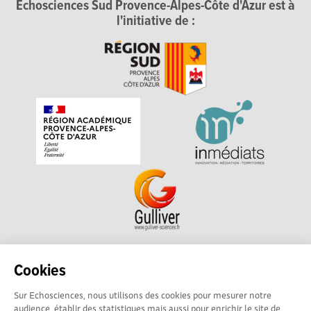
Echosciences Sud Provence-Alpes-Côte d'Azur est à
l'initiative de :
Echosciences Sud Provence-Alpes-Côte d'Azur est à
Cookies
l'initiative de la Région Sud et de la Délégation régionale
Sur Echosciences, nous utilisons des cookies pour mesurer notre
académique pour la Recherche et l'Innovation Provence-
audience, établir des statistiques mais aussi pour enrichir le site de