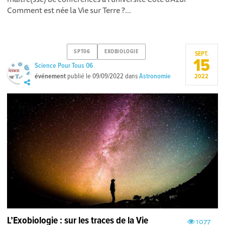
Comment est née la Vie sur Terre ?...
SPT06
EXOBIOLOGIE
SEPT.
15
Science Pour Tous 06
événement
publié le
09/09/2022
dans
Astronomie
2022
L’Exobiologie : sur les traces de la Vie
1077