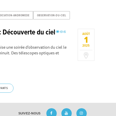
OCIATION-ANDROMEDE
OBSERVATION-DU-CIEL
: Découverte du ciel
616
AOÛT
1
2025
 une soirée d'observation du ciel le
inuit. Des télescopes optiques et
VANTS
SUIVEZ-NOUS