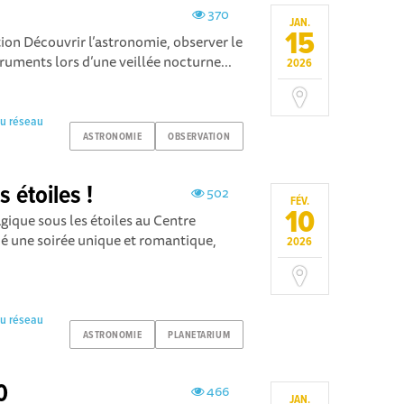
370
JAN.
15
on Découvrir l’astronomie, observer le
struments lors d’une veillée nocturne...
2026
du réseau
ASTRONOMIE
OBSERVATION
s étoiles !
502
FÉV.
10
ique sous les étoiles au Centre
ié une soirée unique et romantique,
2026
du réseau
ASTRONOMIE
PLANETARIUM
0
466
JAN.