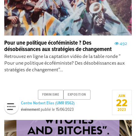
Pour une politique écoféministe ? Des
492
désobéissances aux stratégies de changement
Retrouvez en ligne la captation vidéo de la table ronde "
Pour une politique écoféministe? Des désobéissances aux
stratégies de changement "...
FEMINISME
EXPOSITION
JUIN
22
Centre Norbert Elias (UMR 8562)
événement
publié le
15/06/2023
2023