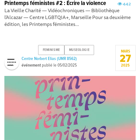
Printemps féministes #2 : Écrire la violence
442
La Vieille Charité — Vidéochroniques — Bibliothèque
l’Alcazar — Centre LGBTQIA+, Marseille Pour sa deuxième
édition, les Printemps féministes...
FEMINISME
MUSEOLOGIE
MARS
27
Centre Norbert Elias (UMR 8562)
événement
publié le
05/02/2025
2025