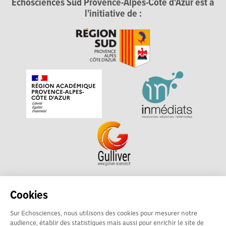
Echosciences Sud Provence-Alpes-Côte d'Azur est à
l'initiative de :
Echosciences Sud Provence-Alpes-Côte d'Azur est à
Cookies
l'initiative de la Région Sud et de la Délégation régionale
Sur Echosciences, nous utilisons des cookies pour mesurer notre
académique pour la Recherche et l'Innovation Provence-
audience, établir des statistiques mais aussi pour enrichir le site de