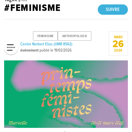
#FEMINISME
SUIVRE
FEMINISME
ANTHROPOLOGIE
MARS
26
Centre Norbert Elias (UMR 8562)
événement
publié le
19/02/2026
2026