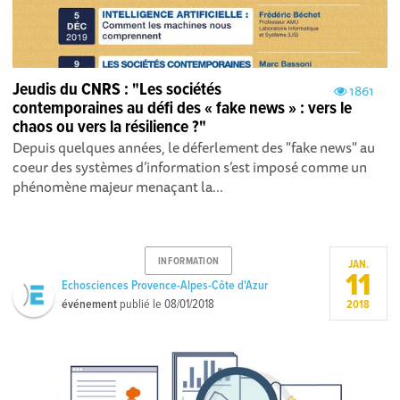
Jeudis du CNRS : "Les sociétés
1861
contemporaines au défi des « fake news » : vers le
chaos ou vers la résilience ?"
Depuis quelques années, le déferlement des "fake news" au
coeur des systèmes d’information s’est imposé comme un
phénomène majeur menaçant la...
INFORMATION
JAN.
11
Echosciences Provence-Alpes-Côte d'Azur
événement
publié le
08/01/2018
2018