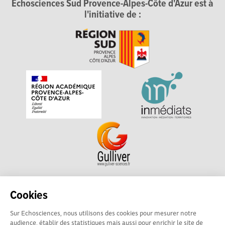
Echosciences Sud Provence-Alpes-Côte d'Azur est à
l'initiative de :
Echosciences Sud Provence-Alpes-Côte d'Azur est à
Cookies
l'initiative de la Région Sud et de la Délégation régionale
Sur Echosciences, nous utilisons des cookies pour mesurer notre
académique pour la Recherche et l'Innovation Provence-
audience, établir des statistiques mais aussi pour enrichir le site de