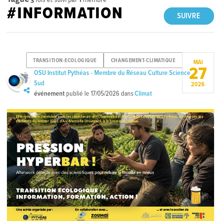
#INFORMATION
SUIVRE
TRANSITION-ECOLOGIQUE
CHANGEMENT-CLIMATIQUE
MAI
27
OSU Institut Pythéas - Membre du Réseau Culture Science
Sud
2026
événement
publié le
17/05/2026
dans
Climat