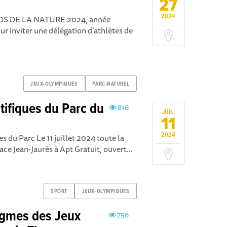
27
2024
S DE LA NATURE 2024, année
ur inviter une délégation d’athlètes de
JEUX-OLYMPIQUES
PARC-NATUREL
tifiques du Parc du
816
JUIL.
11
2024
s du Parc Le 11 juillet 2024 toute la
ace Jean-Jaurès à Apt Gratuit, ouvert...
SPORT
JEUX-OLYMPIQUES
igmes des Jeux
756