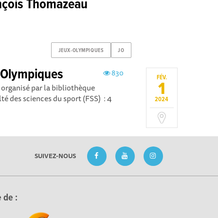
nçois Thomazeau
JEUX-OLYMPIQUES
JO
x Olympiques
830
FÉV.
1
 organisé par la bibliothèque
lté des sciences du sport (FSS) : 4
2024
SUIVEZ-NOUS
 de :