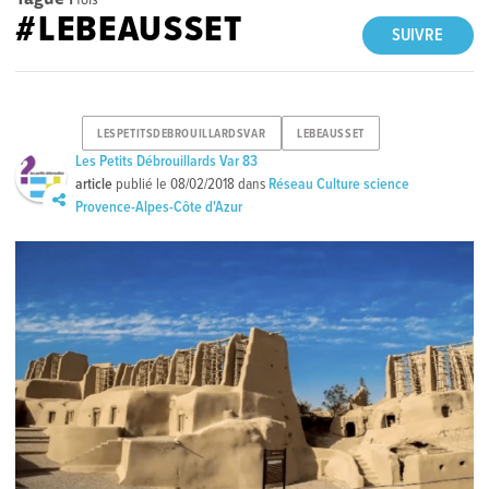
#LEBEAUSSET
SUIVRE
LESPETITSDEBROUILLARDSVAR
LEBEAUSSET
Les Petits Débrouillards Var 83
article
publié le
08/02/2018
dans
Réseau Culture science
Provence-Alpes-Côte d'Azur