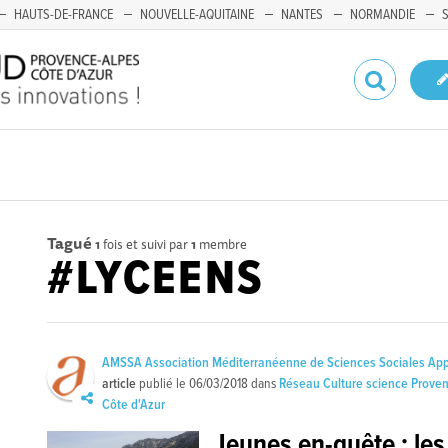
HAUTS-DE-FRANCE
NOUVELLE-AQUITAINE
NANTES
NORMANDIE
Tagué
1
fois et suivi par
1
membre
#LYCEENS
AMSSA Association Méditerranéenne de Sciences Sociales Ap
article
publié le
06/03/2018
dans
Réseau Culture science Prove
Côte d'Azur
Jeunes en-quête : les