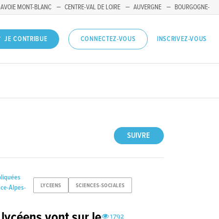
SAVOIE MONT-BLANC
CENTRE-VAL DE LOIRE
AUVERGNE
BOURGOGNE-
INSCRIVEZ-VOUS
JE CONTRIBUE
CONNECTEZ-VOUS
SUIVRE
pliquées
LYCEENS
SCIENCES-SOCIALES
nce-Alpes-
 lycéens vont sur le
1792