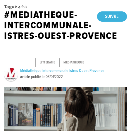
Tagué
4
fois
#MEDIATHEQUE-
SUIVRE
INTERCOMMUNALE-
ISTRES-OUEST-PROVENCE
LITTERATIE
MEDIATHEQUE
Médiathèque intercommunale Istres Ouest Provence
article
publié le
03/01/2022