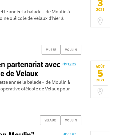
3
2021
ette année la balade « de Moulin à
ine oléicole de Velaux d’hier à
MUSEE
MOULIN
en partenariat avec
1322
AOÛT
5
le de Velaux
2021
ette année la balade « de Moulin à
oopérative oléicole de Velaux pour
VELAUX
MOULIN
1162