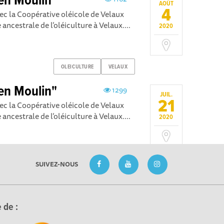
en Moulin"
AOÛT
4
vec la Coopérative oléicole de Velaux
 ancestrale de l’oléiculture à Velaux....
2020
OLEICULTURE
VELAUX
en Moulin"
1299
JUIL.
21
vec la Coopérative oléicole de Velaux
 ancestrale de l’oléiculture à Velaux....
2020
SUIVEZ-NOUS
 de :