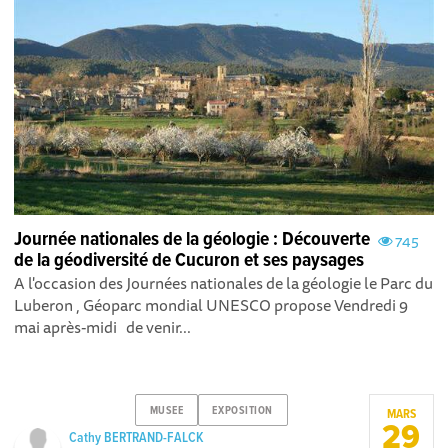
Journée nationales de la géologie : Découverte
745
de la géodiversité de Cucuron et ses paysages
A l'occasion des Journées nationales de la géologie le Parc du
Luberon , Géoparc mondial UNESCO propose Vendredi 9
mai après-midi de venir...
MUSEE
EXPOSITION
MARS
29
Cathy BERTRAND-FALCK