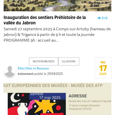
Inauguration des sentiers Préhistoire de la
878
vallée du Jabron
Samedi 27 septembre 2025 à Comps-sur-Artuby (hameau de
Jabron) & Trigance à partir de 9 h et toute la journée
PROGRAMME 9h : accueil au...
NUITDESMUSEES
ILLUSIONS
MAI
17
Elliot Elliot et Roxanne
événement
publié le
29/04/2025
2025