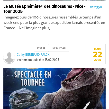
Le Musée Éphémère® des dinosaures - Nice -
2358
Tour 2025
Imaginez plus de 100 dinosaures rassemblés le temps d’un
week-end pour la plus grande exposition jamais présentée en
France… Ne l’imaginez plus,...
MUSEE
SPECTACLE
MARS
22
Cathy BERTRAND-FALCK
événement
publié le
13/02/2025
2025