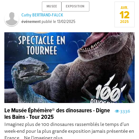
MUSEE
EXPOSITION
AVR.
12
Cathy BERTRAND-FALCK
événement
publié le
13/02/2025
2025
Le Musée Éphémère® des dinosaures - Digne
3336
les Bains - Tour 2025
Imaginez plus de 100 dinosaures rassemblés le temps d’un
week-end pour la plus grande exposition jamais présentée en
France… Ne l’imaginez plus,...