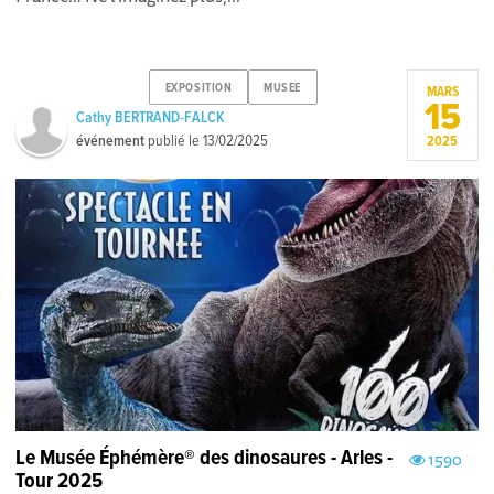
EXPOSITION
MUSEE
MARS
15
Cathy BERTRAND-FALCK
événement
publié le
13/02/2025
2025
Le Musée Éphémère® des dinosaures - Arles -
1590
Tour 2025