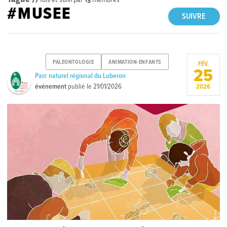
#MUSEE
SUIVRE
PALEONTOLOGIE
ANIMATION-ENFANTS
FÉV.
25
Parc naturel régional du Luberon
événement
publié le
21/01/2026
2026