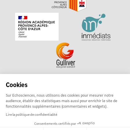
Echosciences Sud Provence-Alpes-Côte d'Azur est à
Cookies
l'initiative de la Région Sud et de la Délégation régionale
Sur Echosciences, nous utilisons des cookies pour mesurer notre
académique pour la Recherche et l'Innovation Provence-
audience, établir des statistiques mais aussi pour enrichir le site de
Alpes-Côte d'Azur. La plateforme est mise en oeuvre pour
fonctionnalités supplémentaires (commentaires et widgets).
vous par
Gulliver
Lire la politique de confidentialité
Consentements certifiés par
Mentions légales
|
Politique de confidentialité
|
CGU