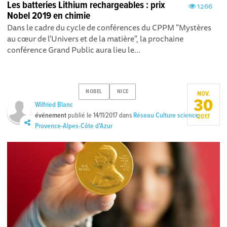
Les batteries Lithium rechargeables : prix
1266
Nobel 2019 en chimie
Dans le cadre du cycle de conférences du CPPM "Mystères
au cœur de l'Univers et de la matière", la prochaine
conférence Grand Public aura lieu le...
NOBEL
NICE
NOV.
30
Wilfried Blanc
événement
publié le
14/11/2017
dans
Réseau Culture science
2017
Provence-Alpes-Côte d'Azur