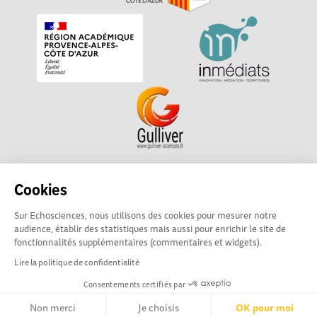
Echosciences Sud Provence-Alpes-Côte d'Azur est à
Cookies
l'initiative de la Région Sud et de la Délégation régionale
Sur Echosciences, nous utilisons des cookies pour mesurer notre
académique pour la Recherche et l'Innovation Provence-
audience, établir des statistiques mais aussi pour enrichir le site de
Alpes-Côte d'Azur. La plateforme est mise en oeuvre pour
fonctionnalités supplémentaires (commentaires et widgets).
vous par
Gulliver
Lire la politique de confidentialité
Consentements certifiés par
Mentions légales
|
Politique de confidentialité
|
CGU
|
Ligne éditoriale
Non merci
Je choisis
OK pour moi