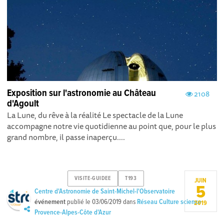
Exposition sur l'astronomie au Château
2108
d'Agoult
La Lune, du rêve à la réalité Le spectacle de la Lune
accompagne notre vie quotidienne au point que, pour le plus
grand nombre, il passe inaperçu....
VISITE-GUIDEE
T193
JUIN
5
Centre d'Astronomie de Saint-Michel-l'Observatoire
événement
publié le
03/06/2019
dans
Réseau Culture science
2019
Provence-Alpes-Côte d'Azur