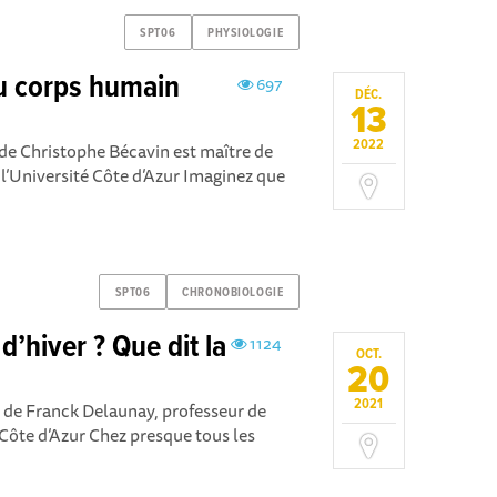
SPT06
PHYSIOLOGIE
du corps humain
697
DÉC.
13
2022
de Christophe Bécavin est maître de
 l’Université Côte d’Azur Imaginez que
SPT06
CHRONOBIOLOGIE
d’hiver ? Que dit la
1124
OCT.
20
2021
 de Franck Delaunay, professeur de
 Côte d’Azur Chez presque tous les