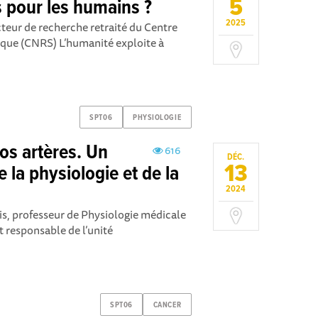
5
s pour les humains ?
2025
teur de recherche retraité du Centre
ique (CNRS) L’humanité exploite à
SPT06
PHYSIOLOGIE
os artères. Un
616
DÉC.
13
 la physiologie et de la
2024
is, professeur de Physiologie médicale
t responsable de l’unité
SPT06
CANCER