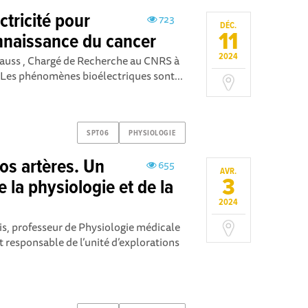
tricité pour
723
DÉC.
11
nnaissance du cancer
2024
auss , Chargé de Recherche au CNRS à
V) Les phénomènes bioélectriques sont...
SPT06
PHYSIOLOGIE
os artères. Un
655
AVR.
3
 la physiologie et de la
2024
is, professeur de Physiologie médicale
t responsable de l’unité d’explorations