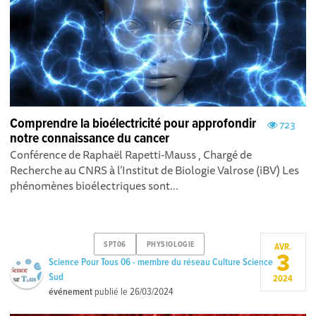
Comprendre la bioélectricité pour approfondir
723
notre connaissance du cancer
Conférence de Raphaël Rapetti-Mauss , Chargé de
Recherche au CNRS à l’Institut de Biologie Valrose (iBV) Les
phénomènes bioélectriques sont...
SPT06
PHYSIOLOGIE
AVR.
3
Science Pour Tous 06 - membre du réseau Culture Science
Sud
2024
événement
publié le
26/03/2024