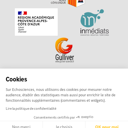
Echosciences Sud Provence-Alpes-Côte d'Azur est à
Cookies
l'initiative de la Région Sud et de la Délégation régionale
Sur Echosciences, nous utilisons des cookies pour mesurer notre
académique pour la Recherche et l'Innovation Provence-
audience, établir des statistiques mais aussi pour enrichir le site de
Alpes-Côte d'Azur. La plateforme est mise en oeuvre pour
fonctionnalités supplémentaires (commentaires et widgets).
vous par
Gulliver
Lire la politique de confidentialité
Consentements certifiés par
Mentions légales
|
Politique de confidentialité
|
CGU
|
Ligne éditoriale
Non merci
Je choisis
OK pour moi