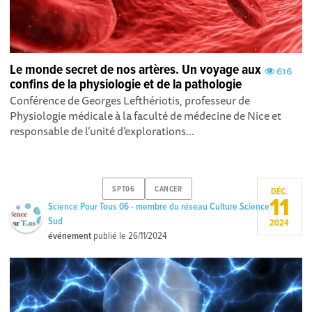
Le monde secret de nos artères. Un voyage aux
616
confins de la physiologie et de la pathologie
Conférence de Georges Lefthériotis, professeur de
Physiologie médicale à la faculté de médecine de Nice et
responsable de l’unité d’explorations...
SPT06
CANCER
DÉC.
11
Science Pour Tous 06 - membre du réseau Culture Science
Sud
2024
événement
publié le
26/11/2024