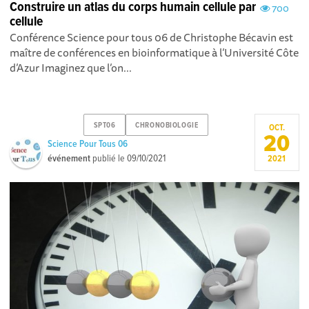
Construire un atlas du corps humain cellule par
700
cellule
Conférence Science pour tous 06 de Christophe Bécavin est
maître de conférences en bioinformatique à l’Université Côte
d’Azur Imaginez que l’on...
SPT06
CHRONOBIOLOGIE
OCT.
20
Science Pour Tous 06
événement
publié le
09/10/2021
2021