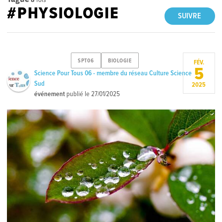
#PHYSIOLOGIE
SUIVRE
SPT06
BIOLOGIE
FÉV.
5
Science Pour Tous 06 - membre du réseau Culture Science
Sud
2025
événement
publié le
27/01/2025