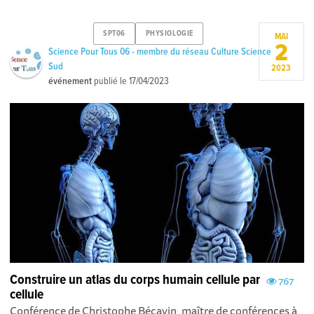
SPT06
PHYSIOLOGIE
MAI
2
Science Pour Tous 06 - membre du réseau Culture Science
Sud
2023
événement
publié le
17/04/2023
Construire un atlas du corps humain cellule par
767
cellule
Conférence de Christophe Bécavin, maître de conférences à