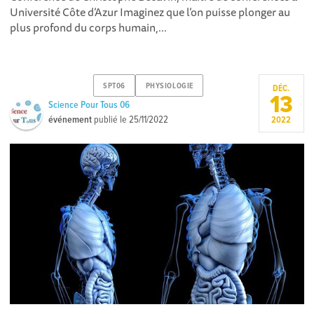
Université Côte d’Azur Imaginez que l’on puisse plonger au
plus profond du corps humain,...
SPT06
PHYSIOLOGIE
DÉC.
13
Science Pour Tous 06
événement
publié le
25/11/2022
2022