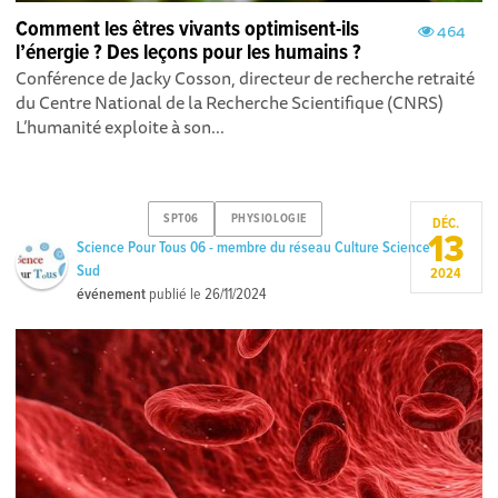
Comment les êtres vivants optimisent-ils
464
l’énergie ? Des leçons pour les humains ?
Conférence de Jacky Cosson, directeur de recherche retraité
du Centre National de la Recherche Scientifique (CNRS)
L’humanité exploite à son...
SPT06
PHYSIOLOGIE
DÉC.
13
Science Pour Tous 06 - membre du réseau Culture Science
Sud
2024
événement
publié le
26/11/2024