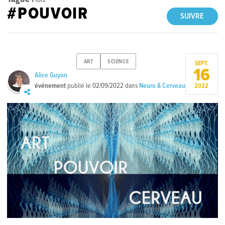
#POUVOIR
SUIVRE
ART
SCIENCE
SEPT.
16
Alice Guyon
événement
publié le
02/09/2022
dans
Neuro & Cerveau
2022