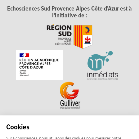
Echosciences Sud Provence-Alpes-Côte d'Azur est à
l'initiative de :
Echosciences Sud Provence-Alpes-Côte d'Azur est à
Cookies
l'initiative de la Région Sud et de la Délégation régionale
Sur Echosciences, nous utilisons des cookies pour mesurer notre