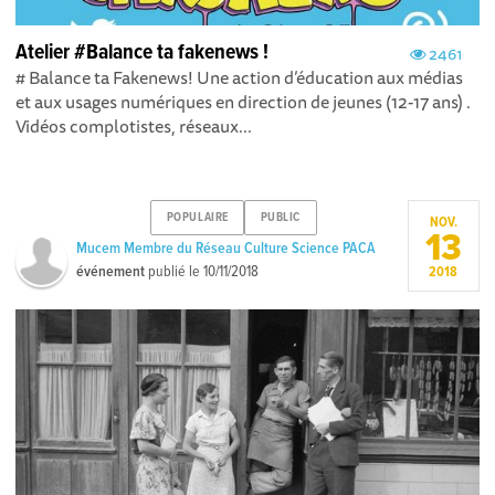
Atelier #Balance ta fakenews !
2461
# Balance ta Fakenews! Une action d’éducation aux médias
et aux usages numériques en direction de jeunes (12-17 ans) .
Vidéos complotistes, réseaux...
POPULAIRE
PUBLIC
NOV.
13
Mucem Membre du Réseau Culture Science PACA
événement
publié le
10/11/2018
2018