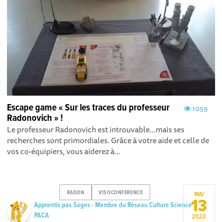
Escape game « Sur les traces du professeur
1059
Radonovich » !
Le professeur Radonovich est introuvable…mais ses
recherches sont primordiales. Grâce à votre aide et celle de
vos co-équipiers, vous aiderez à...
RADON
VISOCONFERENCE
MAI
13
Apprentis pas Sages - Membre du Réseau Culture Science
PACA
2022