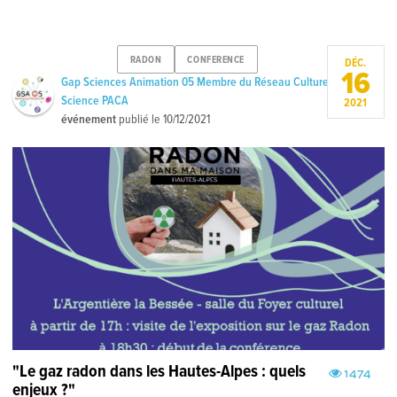
RADON
CONFERENCE
DÉC.
16
Gap Sciences Animation 05 Membre du Réseau Culture
Science PACA
2021
événement
publié le
10/12/2021
"Le gaz radon dans les Hautes-Alpes : quels
1474
enjeux ?"