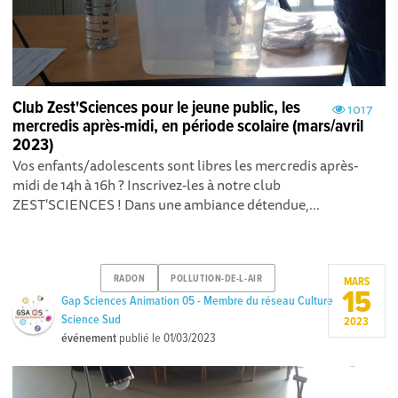
Club Zest'Sciences pour le jeune public, les
1017
mercredis après-midi, en période scolaire (mars/avril
2023)
Vos enfants/adolescents sont libres les mercredis après-
midi de 14h à 16h ? Inscrivez-les à notre club
ZEST'SCIENCES ! Dans une ambiance détendue,...
RADON
POLLUTION-DE-L-AIR
MARS
15
Gap Sciences Animation 05 - Membre du réseau Culture
Science Sud
2023
événement
publié le
01/03/2023