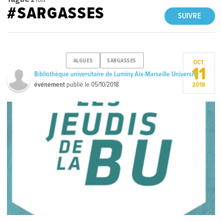
#SARGASSES
SUIVRE
ALGUES
SARGASSES
OCT.
11
Bibliothèque universitaire de Luminy Aix-Marseille Université
événement
publié le
05/10/2018
2018