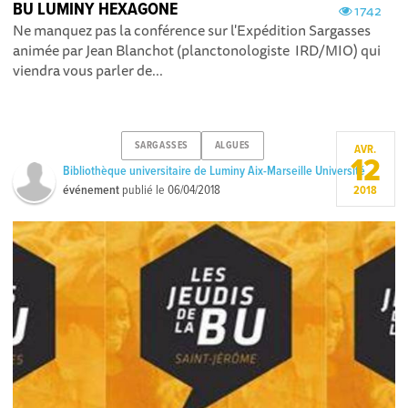
BU LUMINY HEXAGONE
1742
Ne manquez pas la conférence sur l'Expédition Sargasses
animée par Jean Blanchot (planctonologiste IRD/MIO) qui
viendra vous parler de...
SARGASSES
ALGUES
AVR.
12
Bibliothèque universitaire de Luminy Aix-Marseille Université
événement
publié le
06/04/2018
2018