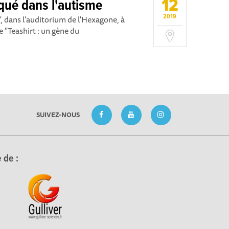
12
qué dans l'autisme
2019
", dans l'auditorium de l'Hexagone, à
 "Teashirt : un gène du
SUIVEZ-NOUS
 de :