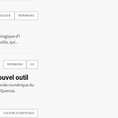
EOLOGIE
PATRIMOINE
ologique d'I
lle, qui...
PATRIMOINE
3D
uvel outil
donnée numérique du
e Quenza.
CULTURE-SCIENTIFIQUE