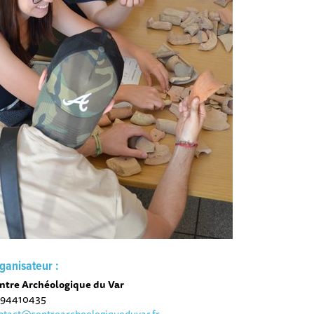
ganisateur :
ntre Archéologique du Var
94410435
ntact@centrearcheologiqueduvar.fr