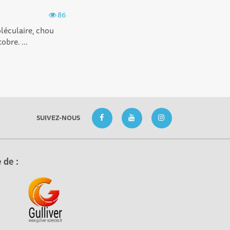
86
oléculaire, chou
obre. ...
SUIVEZ-NOUS
 de :