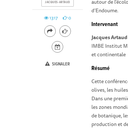
autour de l’écol
JACQUES-ARTAUD
d’Endoume.
1317
0
Intervenant
Jacques Artaud
IMBE Institut M
et continentale
SIGNALER
Résumé
Cette conférence 
olives, les huiles
Dans une premièr
les zones mondia
de botanique, le
production et d