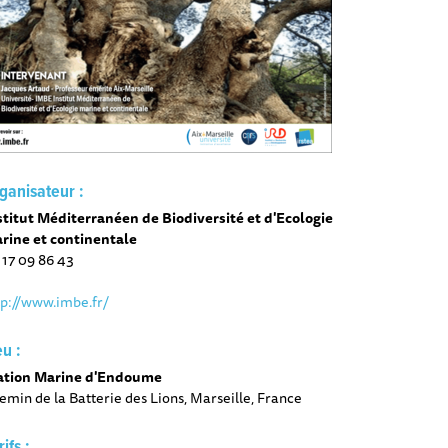
ganisateur :
stitut Méditerranéen de Biodiversité et d'Ecologie
rine et continentale
 17 09 86 43
tp://www.imbe.fr/
eu :
ation Marine d'Endoume
emin de la Batterie des Lions, Marseille, France
rifs :