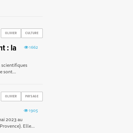
OLIVIER
CULTURE
t : la
1662
 scientifiques
 sont...
OLIVIER
PAYSAGE
1905
 mai 2023 au
rovence). Elle...