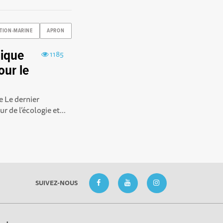
ATION-MARINE
APRON
mique
1185
our le
e Le dernier
 de l’écologie et...
SUIVEZ-NOUS