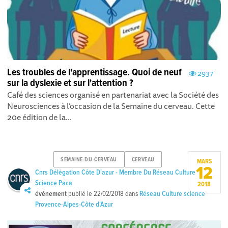
Les troubles de l'apprentissage. Quoi de neuf
2937
sur la dyslexie et sur l'attention ?
Café des sciences organisé en partenariat avec la Société des
Neurosciences à l’occasion de la Semaine du cerveau. Cette
20e édition de la...
SEMAINE-DU-CERVEAU
CERVEAU
MARS
12
Cnrs Délégation Côte D'azur - Membre Du Réseau Culture
Science Paca
2018
événement
publié le
22/02/2018
dans
Réseau Culture science
Provence-Alpes-Côte d'Azur