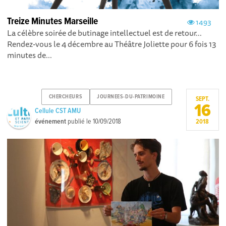
Treize Minutes Marseille
1493
La célèbre soirée de butinage intellectuel est de retour...
Rendez-vous le 4 décembre au Théâtre Joliette pour 6 fois 13
minutes de...
CHERCHEURS
JOURNEES-DU-PATRIMOINE
SEPT.
16
Cellule CST AMU
événement
publié le
10/09/2018
2018