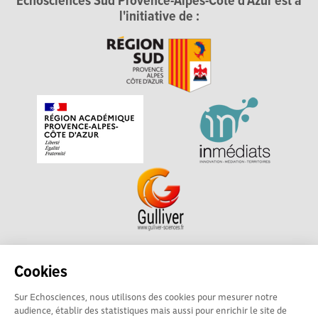
Echosciences Sud Provence-Alpes-Côte d'Azur est à
l'initiative de :
Echosciences Sud Provence-Alpes-Côte d'Azur est à
Cookies
l'initiative de la Région Sud et de la Délégation régionale
Sur Echosciences, nous utilisons des cookies pour mesurer notre
académique pour la Recherche et l'Innovation Provence-
audience, établir des statistiques mais aussi pour enrichir le site de
Alpes-Côte d'Azur. La plateforme est mise en oeuvre pour