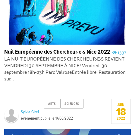
Nuit Européenne des Chercheur·e·s Nice 2022
1337
LA NUIT EUROPÉENNE DES CHERCHEUR·E·S REVIENT
VENDREDI 30 SEPTEMBRE À NICE! Vendredi 30
septembre 18h-23h Parc ValroseEntrée libre. Restauration
sur...
ARTS
SCIENCES
JUIN
18
Sylvia Girel
événement
publié le
14/06/2022
2022