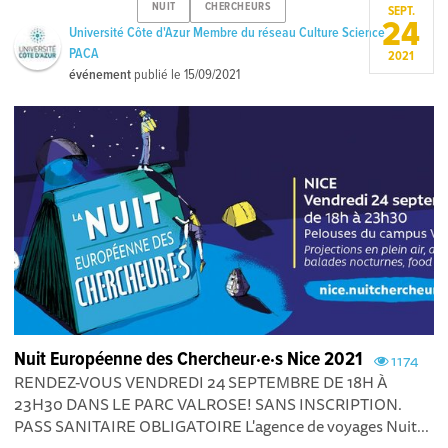
NUIT
CHERCHEURS
SEPT.
24
Université Côte d'Azur Membre du réseau Culture Science
PACA
2021
événement
publié le
15/09/2021
Nuit Européenne des Chercheur·e·s Nice 2021
1174
RENDEZ-VOUS VENDREDI 24 SEPTEMBRE DE 18H À
23H30 DANS LE PARC VALROSE! SANS INSCRIPTION.
PASS SANITAIRE OBLIGATOIRE L'agence de voyages Nuit...