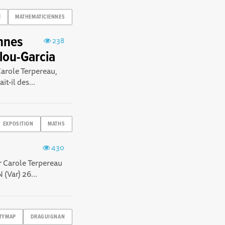
E
MATHEMATICIENNES
ennes
238
lou-Garcia
Carole Terpereau,
t-il des...
EXPOSITION
MATHS
430
r Carole Terpereau
(Var) 26...
TYMAP
DRAGUIGNAN