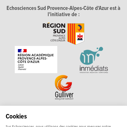
Echosciences Sud Provence-Alpes-Côte d'Azur est à
l'initiative de :
Echosciences Sud Provence-Alpes-Côte d'Azur est à
Cookies
l'initiative de la Région Sud et de la Délégation régionale
Sur Echosciences, nous utilisons des cookies pour mesurer notre