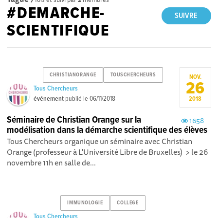
#DEMARCHE-
SUIVRE
SCIENTIFIQUE
CHRISTIANORANGE
TOUSCHERCHEURS
NOV.
26
Tous Chercheurs
événement
publié le
06/11/2018
2018
Séminaire de Christian Orange sur la
1658
modélisation dans la démarche scientifique des élèves
Tous Chercheurs organique un séminaire avec Christian
Orange (professeur à L'Université Libre de Bruxelles) > le 26
novembre 11h en salle de...
IMMUNOLOGIE
COLLEGE
Tous Chercheurs