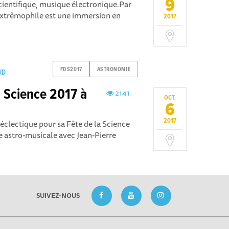
9
cientifique, musique électronique.Par
Extrêmophile est une immersion en
2017
FDS2017
ASTRONOMIE
UD
a Science 2017 à
2141
OCT.
6
2017
lectique pour sa Fête de la Science
e astro-musicale avec Jean-Pierre
SUIVEZ-NOUS