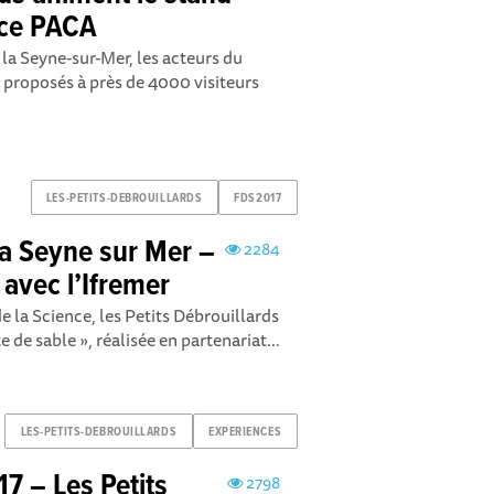
nce PACA
 la Seyne-sur-Mer, les acteurs du
proposés à près de 4000 visiteurs
LES-PETITS-DEBROUILLARDS
FDS2017
La Seyne sur Mer –
2284
 avec l’Ifremer
e la Science, les Petits Débrouillards
 de sable », réalisée en partenariat...
LES-PETITS-DEBROUILLARDS
EXPERIENCES
17 – Les Petits
2798