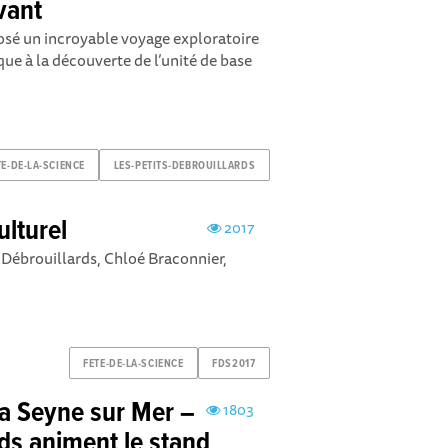
vant
osé un incroyable voyage exploratoire
e à la découverte de l’unité de base
TE-DE-LA-SCIENCE
LES-PETITS-DEBROUILLARDS
lturel
2017
s Débrouillards, Chloé Braconnier,
FETE-DE-LA-SCIENCE
FDS2017
La Seyne sur Mer –
1803
rds animent le stand