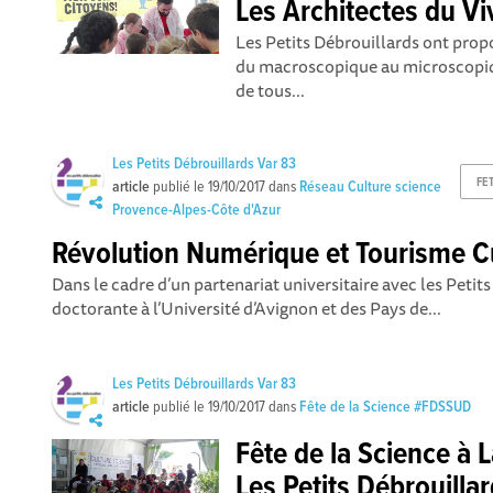
Les Architectes du Vi
Les Petits Débrouillards ont prop
du macroscopique au microscopiqu
de tous...
Les Petits Débrouillards Var 83
FE
article
publié le
19/10/2017
dans
Réseau Culture science
Provence-Alpes-Côte d'Azur
Révolution Numérique et Tourisme Cu
Dans le cadre d’un partenariat universitaire avec les Petit
doctorante à l’Université d’Avignon et des Pays de...
Les Petits Débrouillards Var 83
article
publié le
19/10/2017
dans
Fête de la Science #FDSSUD
Fête de la Science à 
Les Petits Débrouilla