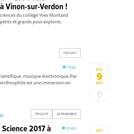
 à Vinon-sur-Verdon !
 sciences du collège Yves Montand
 petits et grands pour explorer,
FDS2017
1395
OCT.
9
cientifique, musique électronique.Par
Extrêmophile est une immersion en
2017
FDS2017
ASTRONOMIE
UD
a Science 2017 à
2140
OCT.