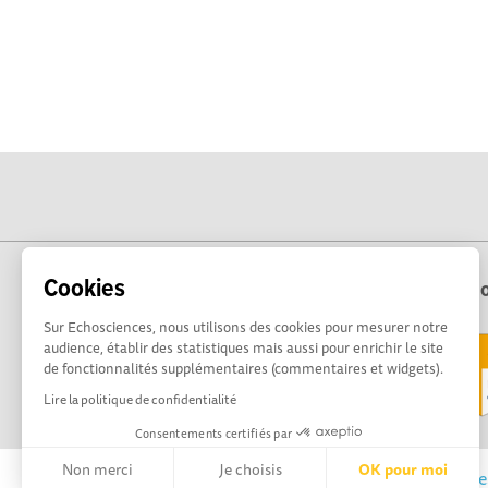
Cookies
Echo
Sur Echosciences, nous utilisons des cookies pour mesurer notre
audience, établir des statistiques mais aussi pour enrichir le site
de fonctionnalités supplémentaires (commentaires et widgets).
Lire la politique de confidentialité
Consentements certifiés par
Non merci
Je choisis
OK pour moi
Echosciences Sud Provence-Alpes-Côte d'Azur est 