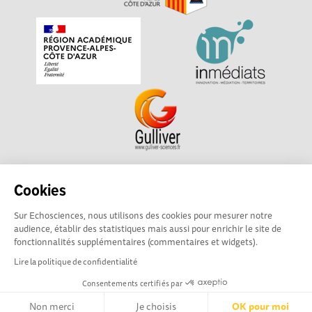
Echosciences Sud Provence-Alpes-Côte d'Azur est à
Cookies
l'initiative de la Région Sud et de la Délégation régionale
Sur Echosciences, nous utilisons des cookies pour mesurer notre
académique pour la Recherche et l'Innovation Provence-
audience, établir des statistiques mais aussi pour enrichir le site de
Alpes-Côte d'Azur. La plateforme est mise en oeuvre pour
fonctionnalités supplémentaires (commentaires et widgets).
vous par
Gulliver
Lire la politique de confidentialité
Consentements certifiés par
Mentions légales
|
Politique de confidentialité
|
CGU
|
Ligne éditoriale
Non merci
Je choisis
OK pour moi