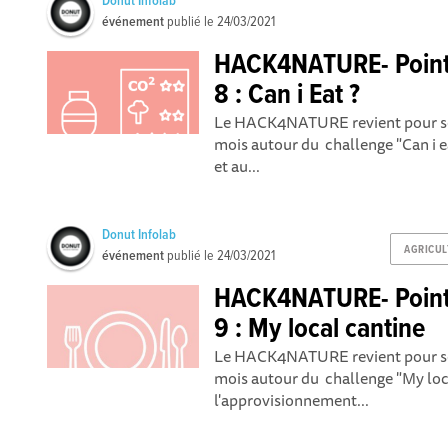
Donut Infolab
événement
publié le
24/03/2021
HACK4NATURE- Point 
8 : Can i Eat ?
Le HACK4NATURE revient pour so
mois autour du challenge "Can i ea
et au...
Donut Infolab
AGRICUL
événement
publié le
24/03/2021
HACK4NATURE- Point 
9 : My local cantine
Le HACK4NATURE revient pour so
mois autour du challenge "My loca
l'approvisionnement...