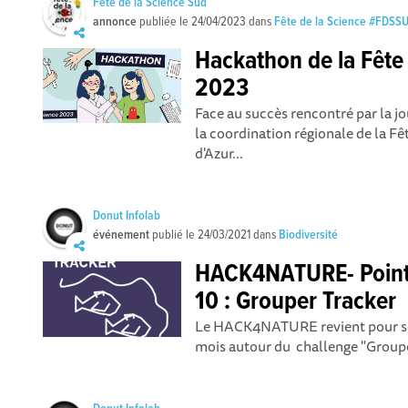
Fête de la Science Sud
annonce
publiée le
24/04/2023
dans
Fête de la Science #FDSS
Hackathon de la Fête 
2023
Face au succès rencontré par la 
la coordination régionale de la F
d'Azur...
Donut Infolab
événement
publié le
24/03/2021
dans
Biodiversité
HACK4NATURE- Point 
10 : Grouper Tracker
Le HACK4NATURE revient pour so
mois autour du challenge "Grouper 