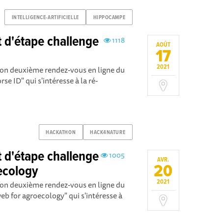
INTELLIGENCE-ARTIFICIELLE
HIPPOCAMPE
d'étape challenge
1118
AOÛT
17
2021
n deuxième rendez-vous en ligne du
e ID" qui s'intéresse à la ré-
HACKATHON
HACK4NATURE
d'étape challenge
1005
AVR.
20
ecology
2021
n deuxième rendez-vous en ligne du
b for agroecology" qui s'intéresse à