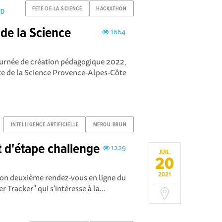
FETE-DE-LA-SCIENCE
HACKATHON
UD
de la Science
1664
journée de création pédagogique 2022,
ête de la Science Provence-Alpes-Côte
INTELLIGENCE-ARTIFICIELLE
MEROU-BRUN
d'étape challenge
1229
JUIL.
20
2021
n deuxième rendez-vous en ligne du
Tracker" qui s'intéresse à la...