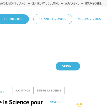
SAVOIE MONT-BLANC
CENTRE-VAL DE LOIRE
AUVERGNE
BOURGOGNE-
INSCRIVEZ-VOUS
JE CONTRIBUE
CONNECTEZ-VOUS
SUIVRE
HACKATHON
FETE-DE-LA-SCIENCE
SUD
 la Science pour
400
JUIN