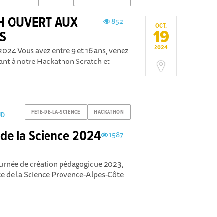
H OUVERT AUX
852
OCT.
19
NS
2024
24 Vous avez entre 9 et 16 ans, venez
ipant à notre Hackathon Scratch et
FETE-DE-LA-SCIENCE
HACKATHON
UD
 de la Science 2024
1587
journée de création pédagogique 2023,
ête de la Science Provence-Alpes-Côte