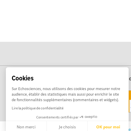
Cookies
Echo
Sur Echosciences, nous utilisons des cookies pour mesurer notre
audience, établir des statistiques mais aussi pour enrichir le site
de fonctionnalités supplémentaires (commentaires et widgets).
Lire la politique de confidentialité
Consentements certifiés par
Non merci
Je choisis
OK pour moi
Echosciences Sud Provence-Alpes-Côte d'Azur est 