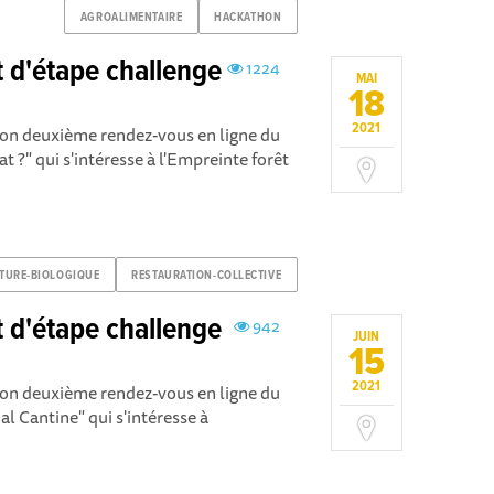
AGROALIMENTAIRE
HACKATHON
d'étape challenge
1224
MAI
18
2021
n deuxième rendez-vous en ligne du
t ?" qui s'intéresse à l'Empreinte forêt
TURE-BIOLOGIQUE
RESTAURATION-COLLECTIVE
d'étape challenge
942
JUIN
15
2021
n deuxième rendez-vous en ligne du
l Cantine" qui s'intéresse à