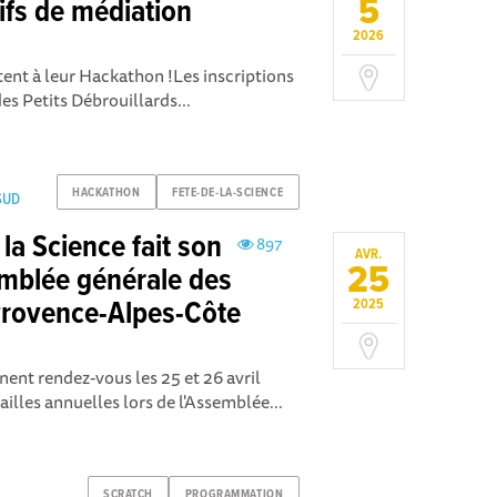
5
ifs de médiation
2026
tent à leur Hackathon !Les inscriptions
es Petits Débrouillards...
HACKATHON
FETE-DE-LA-SCIENCE
SSUD
la Science fait son
897
AVR.
25
semblée générale des
 Provence-Alpes-Côte
2025
nent rendez-vous les 25 et 26 avril
ailles annuelles lors de l'Assemblée...
SCRATCH
PROGRAMMATION