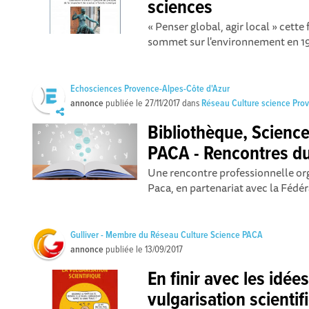
sciences
« Penser global, agir local » cett
sommet sur l'environnement en 197
Echosciences Provence-Alpes-Côte d'Azur
annonce
publiée le
27/11/2017
dans
Réseau Culture science Pro
Bibliothèque, Scienc
PACA - Rencontres du
Une rencontre professionnelle org
Paca, en partenariat avec la Fédéra
Gulliver - Membre du Réseau Culture Science PACA
annonce
publiée le
13/09/2017
En finir avec les idée
vulgarisation scientif