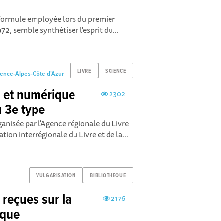
e formule employée lors du premier
2, semble synthétiser l'esprit du...
LIVRE
SCIENCE
vence-Alpes-Côte d'Azur
e et numérique
2302
 3e type
anisée par l'Agence régionale du Livre
tion interrégionale du Livre et de la...
VULGARISATION
BIBLIOTHEQUE
s reçues sur la
2176
ique