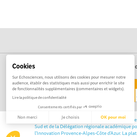
Cookies
Echo
Sur Echosciences, nous utilisons des cookies pour mesurer notre
audience, établir des statistiques mais aussi pour enrichir le site
de fonctionnalités supplémentaires (commentaires et widgets).
Lire la politique de confidentialité
Consentements certifiés par
Non merci
Je choisis
OK pour moi
Echosciences Sud Provence-Alpes-Côte d'Azur est 
Sud et de la Délégation régionale académique po
Axeptio consent
Plateforme de Gestion du Consentement : Personnalisez vos 
l'Innovation Provence-Alpes-Côte d'Azur. La pla