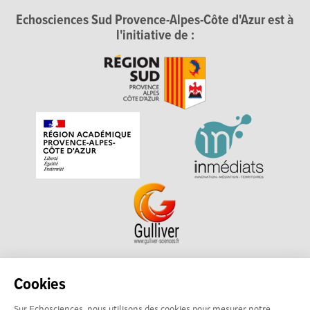
Echosciences Sud Provence-Alpes-Côte d'Azur est à
l'initiative de :
Echosciences Sud Provence-Alpes-Côte d'Azur est à
Cookies
l'initiative de la Région Sud et de la Délégation régionale
Sur Echosciences, nous utilisons des cookies pour mesurer notre