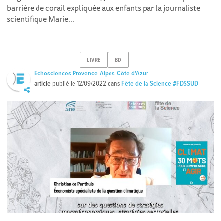
barrière de corail expliquée aux enfants par la journaliste
scientifique Marie...
LIVRE
BD
Echosciences Provence-Alpes-Côte d'Azur
article
publié le
12/09/2022
dans
Fête de la Science #FDSSUD