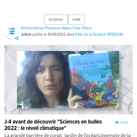
SCIENCES
LIVRE
Echosciences Provence-Alpes-Côte d'Azur
article
publié le
15/09/2022
dans
Fête de la Science #FDSSUD
J-4 avant de découvrir "Sciences en bulles
1127
2022 : le réveil climatique"
La grande barrière de corail, Jardin de l'océanL'exemple de la