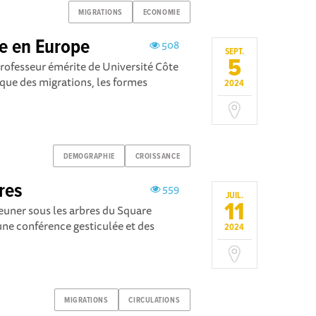
MIGRATIONS
ECONOMIE
re en Europe
508
SEPT.
5
rofesseur émérite de Université Côte
ique des migrations, les formes
2024
DEMOGRAPHIE
CROISSANCE
res
559
JUIL.
11
euner sous les arbres du Square
ne conférence gesticulée et des
2024
MIGRATIONS
CIRCULATIONS