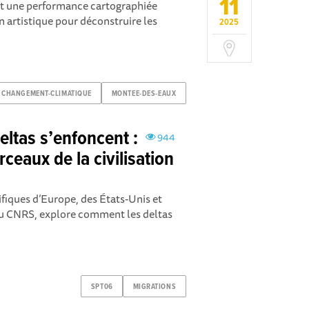
11
st une performance cartographiée
n artistique pour déconstruire les
2025
CHANGEMENT-CLIMATIQUE
MONTEE-DES-EAUX
eltas s’enfoncent :
944
rceaux de la civilisation
ifiques d’Europe, des États-Unis et
 du CNRS, explore comment les deltas
SPT06
MIGRATIONS