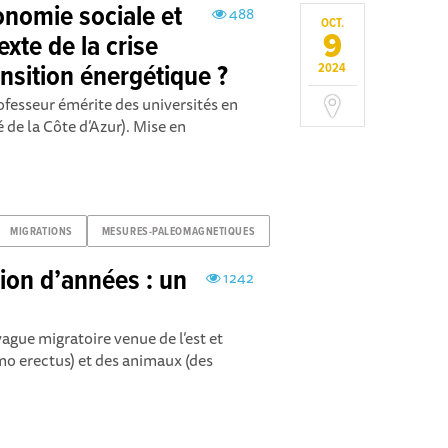
onomie sociale et
488
OCT.
9
exte de la crise
ansition énergétique ?
2024
fesseur émérite des universités en
de la Côte d’Azur). Mise en
MIGRATIONS
MESURES-PALEOMAGNETIQUES
llion d’années : un
1242
 vague migratoire venue de l’est et
 erectus) et des animaux (des