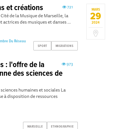
s et créations
721
MARS
29
 Cité de la Musique de Marseille, la
 actrices des musiques et danses ...
2024
embre Du Réseau
SPORT
MIGRATIONS
 : l'offre de la
973
nne des sciences de
 sciences humaines et sociales La
e à disposition de ressources
MARSEILLE
ETHNOGRAPHIE