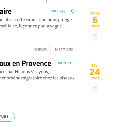
aire
1643
1
MARS
6
sociales, cette exposition nous plonge
eillaise, façonnée par la vague...
2023
OISEAUX
MIGRATIONS
eaux en Provence
2640
FÉV.
24
ce, par Nicolas Vissyrias,
phénomène migratoire chez les oiseaux.
2023
VANTS