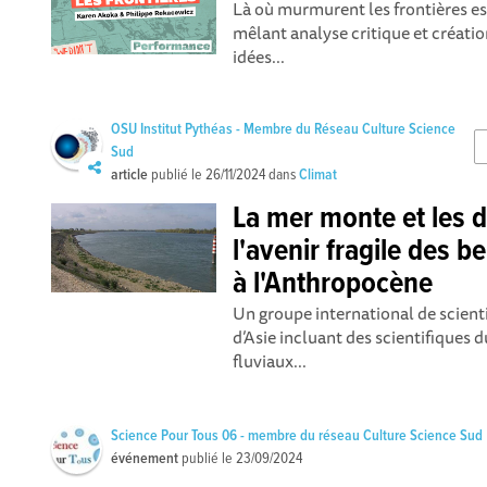
Là où murmurent les frontières e
mêlant analyse critique et créatio
idées...
OSU Institut Pythéas - Membre du Réseau Culture Science
Sud
article
publié le
26/11/2024
dans
Climat
La mer monte et les d
l'avenir fragile des be
à l'Anthropocène
Un groupe international de scient
d’Asie incluant des scientifiques
fluviaux...
Science Pour Tous 06 - membre du réseau Culture Science Sud
événement
publié le
23/09/2024