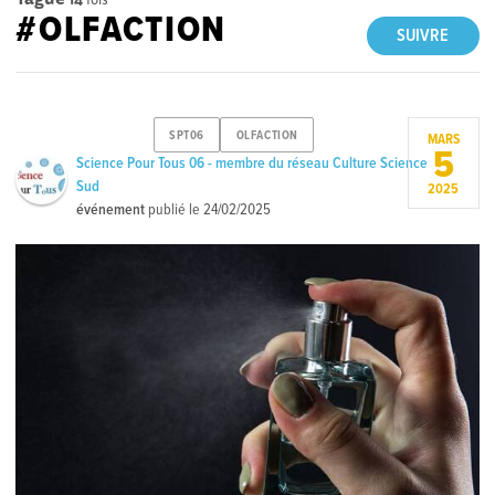
#OLFACTION
SUIVRE
SPT06
OLFACTION
MARS
5
Science Pour Tous 06 - membre du réseau Culture Science
Sud
2025
événement
publié le
24/02/2025