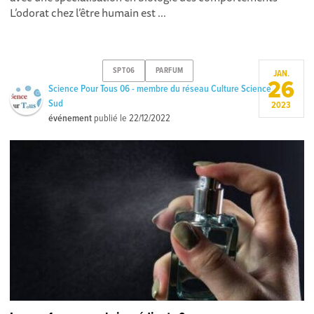
L’odorat chez l’être humain est ...
SPT06
PARFUM
JAN.
26
Science Pour Tous 06 - membre du réseau Culture Science
Sud
2023
événement
publié le
22/12/2022