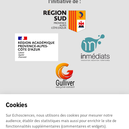
l'initiative de :
Echosciences Sud Provence-Alpes-Côte d'Azur est à
Cookies
l'initiative de la Région Sud et de la Délégation régionale
Sur Echosciences, nous utilisons des cookies pour mesurer notre
académique pour la Recherche et l'Innovation Provence-
audience, établir des statistiques mais aussi pour enrichir le site de
Alpes-Côte d'Azur. La plateforme est mise en oeuvre pour
fonctionnalités supplémentaires (commentaires et widgets).