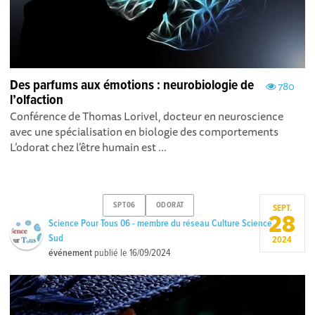
Des parfums aux émotions : neurobiologie de
780
l’olfaction
Conférence de Thomas Lorivel, docteur en neuroscience
avec une spécialisation en biologie des comportements
L’odorat chez l’être humain est ...
SPT06
ODORAT
SEPT.
28
Science Pour Tous 06 - membre du réseau Culture Science
Sud
2024
événement
publié le
16/09/2024