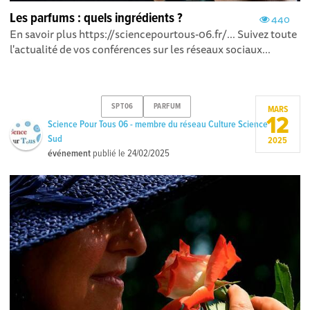
Les parfums : quels ingrédients ?
440
En savoir plus https://sciencepourtous-06.fr/... Suivez toute
l'actualité de vos conférences sur les réseaux sociaux...
SPT06
PARFUM
MARS
12
Science Pour Tous 06 - membre du réseau Culture Science
Sud
2025
événement
publié le
24/02/2025