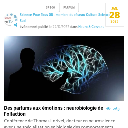
SPT06
PARFUM
JAN.
28
Science Pour Tous 06 - membre du réseau Culture Science
Sud
2023
événement
publié le
22/12/2022
dans
Neuro & Cerveau
Des parfums aux émotions : neurobiologie de
1263
l’olfaction
Conférence de Thomas Lorivel, docteur en neuroscience
avec une spécialisation en biologie des comportements