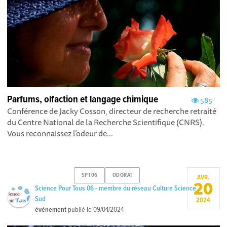
Parfums, olfaction et langage chimique
585
Conférence de Jacky Cosson, directeur de recherche retraité
du Centre National de la Recherche Scientifique (CNRS).
Vous reconnaissez l’odeur de...
SPT06
ODORAT
AVR.
20
Science Pour Tous 06 - membre du réseau Culture Science
Sud
2024
événement
publié le
09/04/2024