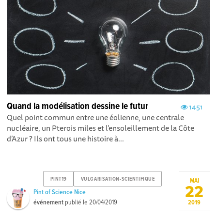
Quand la modélisation dessine le futur
1451
Quel point commun entre une éolienne, une centrale
nucléaire, un Pterois miles et l’ensoleillement de la Côte
d’Azur ? Ils ont tous une histoire à...
PINT19
VULGARISATION-SCIENTIFIQUE
MAI
22
Pint of Science Nice
événement
publié le
20/04/2019
2019