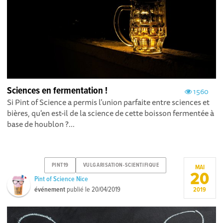
Sciences en fermentation !
1560
Si Pint of Science a permis l’union parfaite entre sciences et
bières, qu'en est-il de la science de cette boisson fermentée à
base de houblon ?...
PINT19
VULGARISATION-SCIENTIFIQUE
MAI
20
Pint of Science Nice
événement
publié le
20/04/2019
2019