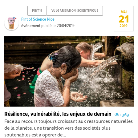
PINT19
VULGARISATION-SCIENTIFIQUE
MAI
21
Pint of Science Nice
événement
publié le
20/04/2019
2019
Résilience, vulnérabilité, les enjeux de demain
1369
Face au recours toujours croissant aux ressources naturelles
de la planète, une transition vers des sociétés plus
soutenables est à opérer de...