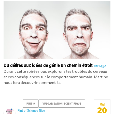
Du délires aux idées de génie un chemin étroit
1454
Durant cette soirée nous explorons les troubles du cerveau
et ces conséquences sur le comportement humain. Martine
nous fera découvrir comment la...
PINT19
VULGARISATION-SCIENTIFIQUE
MAI
20
Pint of Science Nice