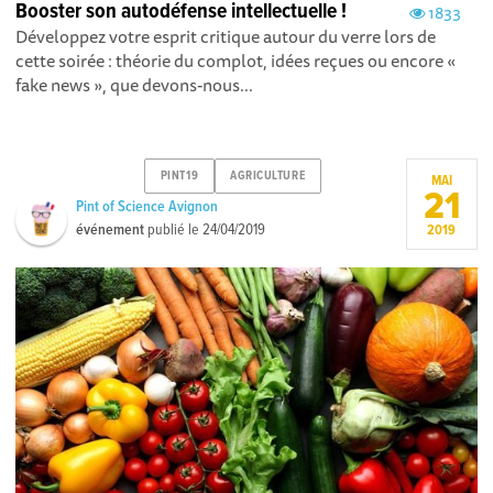
Booster son autodéfense intellectuelle !
1833
Développez votre esprit critique autour du verre lors de
cette soirée : théorie du complot, idées reçues ou encore «
fake news », que devons-nous...
PINT19
AGRICULTURE
MAI
21
Pint of Science Avignon
événement
publié le
24/04/2019
2019