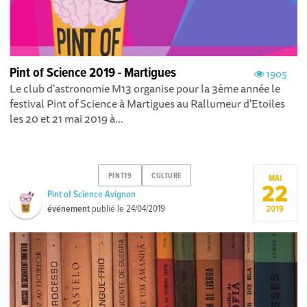
Pint of Science 2019 - Martigues
1905
Le club d'astronomie M13 organise pour la 3ème année le
festival Pint of Science à Martigues au Rallumeur d'Etoiles
les 20 et 21 mai 2019 à...
PINT19
CULTURE
MAI
22
Pint of Science Avignon
événement
publié le
24/04/2019
2019