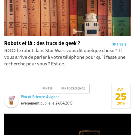
Robots et IA : des trucs de geek ?
1424
R2D2 le robot dans Star Wars vous dit quelque chose ? Il
vous arrive de parler à votre téléphone pour qu’il fasse une
recherche pour vous ? Est-ce...
PINT19
PINTOFSCIENCE
AVR.
25
Pint of Science Avignon
événement
publié le
24/04/2019
2019