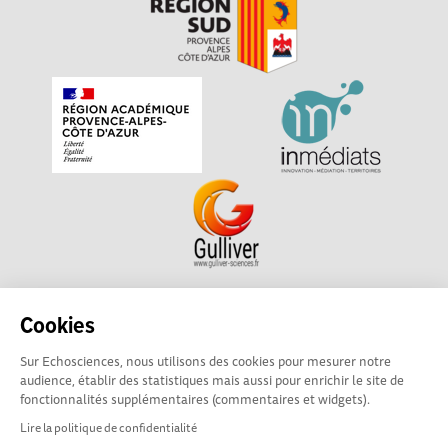
Echosciences Sud Provence-Alpes-Côte d'Azur est à
Cookies
l'initiative de la Région Sud et de la Délégation régionale
Sur Echosciences, nous utilisons des cookies pour mesurer notre
académique pour la Recherche et l'Innovation Provence-
audience, établir des statistiques mais aussi pour enrichir le site de
Alpes-Côte d'Azur. La plateforme est mise en oeuvre pour
fonctionnalités supplémentaires (commentaires et widgets).
vous par
Gulliver
Lire la politique de confidentialité