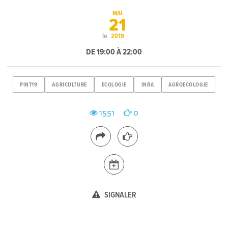
MAI
21
le
2019
DE 19:00 À 22:00
PINT19
AGRICULTURE
ECOLOGIE
INRA
AGROECOLOGIE
1551
0
SIGNALER