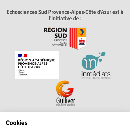
Echosciences Sud Provence-Alpes-Côte d'Azur est à
l'initiative de :
Echosciences Sud Provence-Alpes-Côte d'Azur est à
Cookies
l'initiative de la Région Sud et de la Délégation régionale