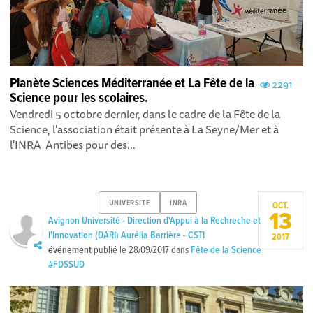
Planète Sciences Méditerranée et La Fête de la
2291
Science pour les scolaires.
Vendredi 5 octobre dernier, dans le cadre de la Fête de la
Science, l'association était présente à La Seyne/Mer et à
l'INRA Antibes pour des...
UNIVERSITE
INRA
OCT.
13
Avignon Université - Direction d'Appui à la Rechreche et
l'Innovation (DARI) Aurélia Barrière - CSTI
2017
événement
publié le
28/09/2017
dans
Fête de la Science
#FDSSUD