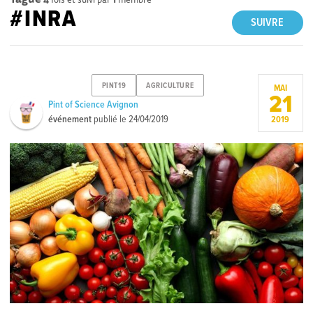
#INRA
SUIVRE
PINT19
AGRICULTURE
MAI
21
Pint of Science Avignon
événement
publié le
24/04/2019
2019