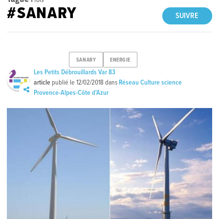
#SANARY
SUIVRE
SANARY
ENERGIE
Les Petits Débrouillards Var 83
article
publié le
12/02/2018
dans
Réseau Culture science
Provence-Alpes-Côte d'Azur