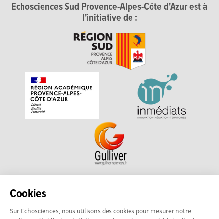
Echosciences Sud Provence-Alpes-Côte d'Azur est à
l'initiative de :
Echosciences Sud Provence-Alpes-Côte d'Azur est à
Cookies
l'initiative de la Région Sud et de la Délégation régionale
Sur Echosciences, nous utilisons des cookies pour mesurer notre
académique pour la Recherche et l'Innovation Provence-