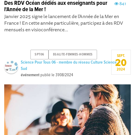
Des RDV Océan dédiés aux enseignants pour
841
l'Année de la Mer !
Janvier 2025 signe le lancement de l'Année de la Mer en
France ! En cette année particulière, participez à des RDV
mensuels en visioconférence...
SPT06
EGALITE-FEMMES-HOMMES
SEPT.
20
Science Pour Tous 06 - membre du réseau Culture Science
Sud
2024
événement
publié le
31/08/2024