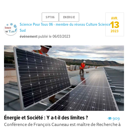
SPT06
ENERGIE
AVR.
13
Science Pour Tous 06 - membre du réseau Culture Science
Sud
2023
événement
publié le
06/03/2023
Énergie et Société : Y a-t-il des limites ?
909
Conférence de François Cauneau est maître de Recherche à