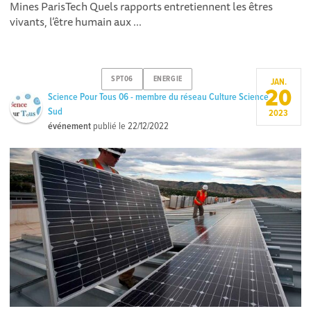
Mines ParisTech Quels rapports entretiennent les êtres
vivants, l’être humain aux ...
SPT06
ENERGIE
JAN.
20
Science Pour Tous 06 - membre du réseau Culture Science
Sud
2023
événement
publié le
22/12/2022