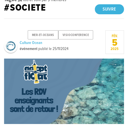
#SOCIETE
SUIVRE
MER-ET-OCEANS
VISIOCONFERENCE
FÉV.
5
Culture Ocean
événement
publié le
25/11/2024
2025