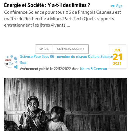
Énergie et Société : Y a-t-il des limites ?
831
Conférence Science pour tous 06 de François Cauneau est
maître de Recherche à Mines ParisTech Quels rapports
entretiennent les êtres vivants,...
SPT06
SCIENCES-SOCIETE
JAN.
21
Science Pour Tous 06 - membre du réseau Culture Science
Sud
2023
événement
publié le
22/12/2022
dans
Neuro & Cerveau