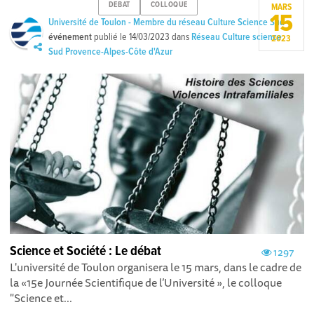
DEBAT
COLLOQUE
MARS
15
Université de Toulon - Membre du réseau Culture Science Sud
événement
publié le
14/03/2023
dans
Réseau Culture science
2023
Sud Provence-Alpes-Côte d'Azur
Science et Société : Le débat
1297
L'université de Toulon organisera le 15 mars, dans le cadre de
la «15e Journée Scientifique de l’Université », le colloque
"Science et...