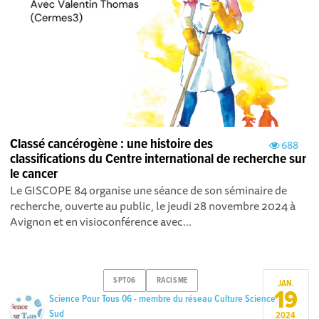
Classé cancérogène : une histoire des
688
classifications du Centre international de recherche sur
le cancer
Le GISCOPE 84 organise une séance de son séminaire de
recherche, ouverte au public, le jeudi 28 novembre 2024 à
Avignon et en visioconférence avec...
SPT06
RACISME
JAN.
19
Science Pour Tous 06 - membre du réseau Culture Science
Sud
2024