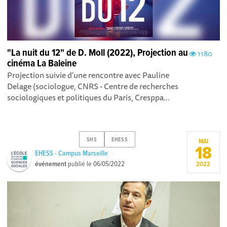
"La nuit du 12" de D. Moll (2022), Projection au
1180
cinéma La Baleine
Projection suivie d'une rencontre avec Pauline
Delage (sociologue, CNRS - Centre de recherches
sociologiques et politiques du Paris, Cresppa...
SHS
EHESS
MAI
18
EHESS - Campus Marseille
événement
publié le
06/05/2022
2022