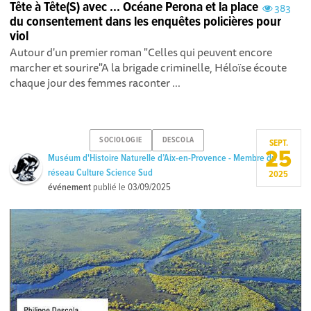
Tête à Tête(S) avec ... Océane Perona et la place
383
du consentement dans les enquêtes policières pour
viol
Autour d'un premier roman "Celles qui peuvent encore
marcher et sourire"A la brigade criminelle, Héloïse écoute
chaque jour des femmes raconter ...
SOCIOLOGIE
DESCOLA
SEPT.
25
Muséum d'Histoire Naturelle d’Aix-en-Provence - Membre du
réseau Culture Science Sud
2025
événement
publié le
03/09/2025