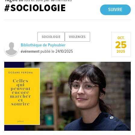
#SOCIOLOGIE
SUIVRE
SOCIOLOGIE
VIOLENCES
OCT.
25
Bibliothèque de Puyloubier
événement
publié le
24/10/2025
2025