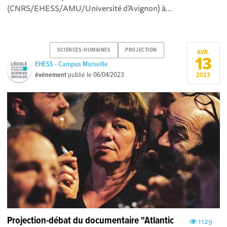
(CNRS/EHESS/AMU/Université d'Avignon) à...
SCIENCES-HUMAINES
PROJECTION
AVR.
13
EHESS - Campus Marseille
événement
publié le
06/04/2023
2023
Projection-débat du documentaire "Atlantic
1129