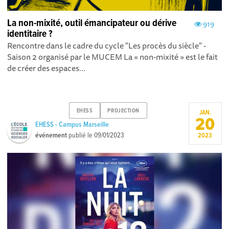
La non-mixité, outil émancipateur ou dérive
919
identitaire ?
Rencontre dans le cadre du cycle "Les procès du siècle" -
Saison 2 organisé par le MUCEM La « non-mixité » est le fait
de créer des espaces...
EHESS
PROJECTION
JAN.
20
EHESS - Campus Marseille
événement
publié le
09/01/2023
2023