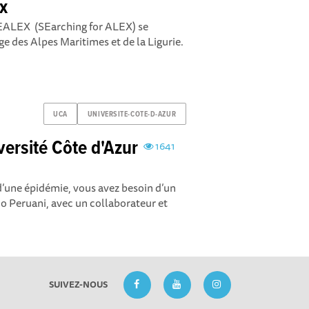
ex
ALEX (SEarching for ALEX) se
e des Alpes Maritimes et de la Ligurie.
UCA
UNIVERSITE-COTE-D-AZUR
versité Côte d'Azur
1641
 d’une épidémie, vous avez besoin d’un
Peruani, avec un collaborateur et
SUIVEZ-NOUS