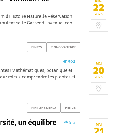
DÉC.
22
2025
m d’Histoire Naturelle Réservation
éroulent salle Gassendi, avenue Jean...
PINT25
PINT-OF-SCIENCE
502
MAI
20
plantes !Mathématiques, botanique et
pour mieux comprendre les plantes et
2025
PINT-OF-SCIENCE
PINT25
rsité, un équilibre
513
MAI
21